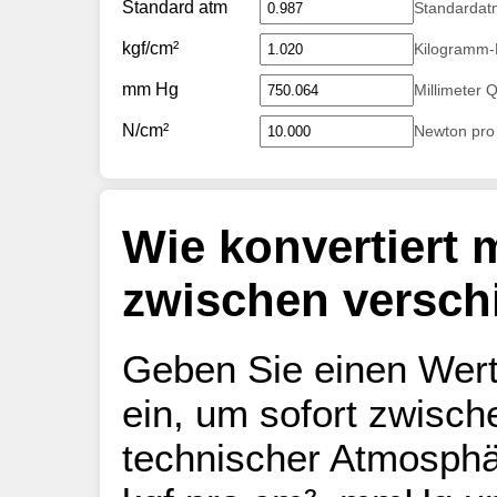
Standard atm
Standardat
kgf/cm²
Kilogramm-K
mm Hg
Millimeter 
N/cm²
Newton pro
Wie konvertiert
zwischen versch
Geben Sie einen Wert
ein, um sofort zwisch
technischer Atmosph