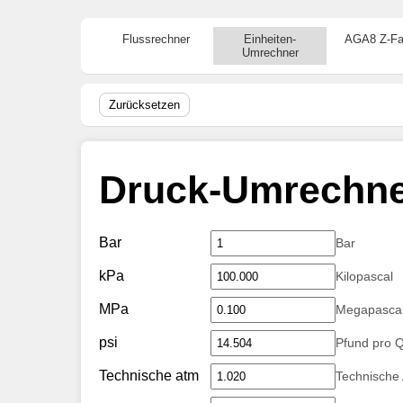
Flussrechner
Einheiten-
AGA8 Z-Fa
Umrechner
Zurücksetzen
Druck-Umrechn
Bar
Bar
kPa
Kilopascal
MPa
Megapasca
psi
Pfund pro Q
Technische atm
Technische 