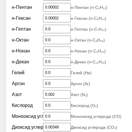
н-Пентан
н-Пентан (n-C₅H₁₂)
н-Гексан
н-Гексан (n-C₆H₁₄)
н-Гептан
н-Гептан (n-C₇H₁₆)
н-Октан
н-Октан (n-C₈H₁₈)
н-Нонан
н-Нонан (n-C₉H₂₀)
н-Декан
н-Декан (n-C₁₀H₂₂)
Гелий
Гелий (He)
Аргон
Аргон (Ar)
Азот
Азот (N₂)
Кислород
Кислород (O₂)
Монооксид углерода
Монооксид углерода (CO)
Диоксид углерода
Диоксид углерода (CO₂)