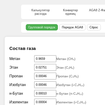
Калькулятор
Конвертер
AGA8 Z-Фа
расхода
единиц
Групповой порядок
Порядок AGA8
Сброс
Состав газа
Метан
Метан (CH₄)
Этан
Этан (C₂H₆)
Пропан
Пропан (C₃H₈)
Изобутан
Изобутан (i-C₄H₁₀)
н-Бутан
н-Бутан (n-C₄H₁₀)
Изопентан
Изопентан (i-C₅H₁₂)