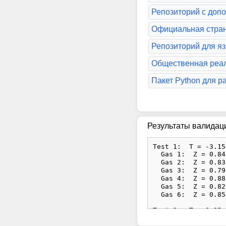
Репозиторий с доп
Официальная страни
Репозиторий для 
Общественная реал
Пакет Python для р
Результаты валидац
Test 1:  T = -3.15
  Gas 1:  Z = 0.84
  Gas 2:  Z = 0.83
  Gas 3:  Z = 0.79
  Gas 4:  Z = 0.88
  Gas 5:  Z = 0.82
  Gas 6:  Z = 0.85
Test 2:  T = 6.85 
  Gas 1:  Z = 0.86
  Gas 2:  Z = 0.85