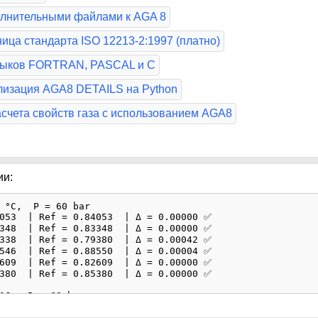
олнительными файлами к AGA 8
ца стандарта ISO 12213-2:1997 (платно)
языков FORTRAN, PASCAL и C
изация AGA8 DETAILS на Python
асчета свойств газа с использованием AGA8
ии:
 °C,  P = 60 bar

053  | Ref = 0.84053  | Δ = 0.00000 ✅

348  | Ref = 0.83348  | Δ = 0.00000 ✅

338  | Ref = 0.79380  | Δ = 0.00042 ✅

546  | Ref = 0.88550  | Δ = 0.00004 ✅

609  | Ref = 0.82609  | Δ = 0.00000 ✅

380  | Ref = 0.85380  | Δ = 0.00000 ✅

°C,  P = 60 bar

199  | Ref = 0.86199  | Δ = 0.00000 ✅

596  | Ref = 0.85596  | Δ = 0.00000 ✅
