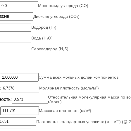
Монооксид углерода (CO)
Диоксид углерода (CO₂)
Водород (H₂)
Вода (H₂O)
Сероводород (H₂S)
Сумма всех мольных долей компонентов
:
Молярная плотность (моль/м³)
Относительная молекулярная масса по воз
ость:
г/моль)
:
Массовая плотность (кг/м³)
Плотность в стандартных условиях (кг · м⁻³) (@ 2