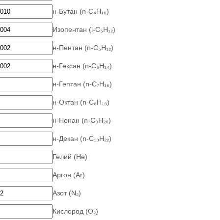
н-Бутан (n-C₄H₁₀)
Изопентан (i-C₅H₁₂)
н-Пентан (n-C₅H₁₂)
н-Гексан (n-C₆H₁₄)
н-Гептан (n-C₇H₁₆)
н-Октан (n-C₈H₁₈)
н-Нонан (n-C₉H₂₀)
н-Декан (n-C₁₀H₂₂)
Гелий (He)
Аргон (Ar)
Азот (N₂)
Кислород (O₂)