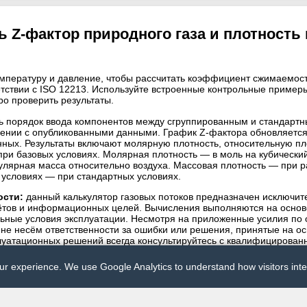
170  | Ref = 0.82206  | Δ = 0.00036 ✅

140  | Ref = 0.90144  | Δ = 0.00004 ✅

 Z‑фактор природного газа и плотность 
969  | Ref = 0.84969  | Δ = 0.00000 ✅

370  | Ref = 0.87370  | Δ = 0.00000 ✅

 °C,  P = 60 bar

867  | Ref = 0.90867  | Δ = 0.00000 ✅

температуру и давление, чтобы рассчитать коэффициент сжимаемост
466  | Ref = 0.90466  | Δ = 0.00000 ✅

тствии с ISO 12213. Используйте встроенные контрольные примеры
159  | Ref = 0.88183  | Δ = 0.00024 ✅

ро проверить результаты.
671  | Ref = 0.93674  | Δ = 0.00003 ✅

052  | Ref = 0.90052  | Δ = 0.00000 ✅

ь порядок ввода компонентов между сгруппированным и стандар
723  | Ref = 0.91723  | Δ = 0.00000 ✅

нении с опубликованными данными. График Z‑фактора обновляется
ных. Результаты включают молярную плотность, относительную пл
 °C,  P = 60 bar

 при базовых условиях. Молярная плотность — в моль на кубически
011  | Ref = 0.93011  | Δ = 0.00000 ✅

улярная масса относительно воздуха. Массовая плотность — при р
696  | Ref = 0.92696  | Δ = 0.00000 ✅

 условиях — при стандартных условиях.
849  | Ref = 0.90868  | Δ = 0.00019 ✅

315  | Ref = 0.95318  | Δ = 0.00003 ✅

ости:
данный калькулятор газовых потоков предназначен исключит
368  | Ref = 0.92368  | Δ = 0.00000 ✅

ётов и информационных целей. Вычисления выполняются на осно
730  | Ref = 0.93730  | Δ = 0.00000 ✅

льные условия эксплуатации. Несмотря на приложенные усилия по 
 не несём ответственности за ошибки или решения, принятые на ос
 °C,  P = 120 bar

луатационных решений всегда консультируйтесь с квалифицирова
133  | Ref = 0.72133  | Δ = 0.00000 ✅

том.
044  | Ref = 0.71044  | Δ = 0.00000 ✅

ur experience. We use Google Analytics to understand how visitors inter
098  | Ref = 0.64145  | Δ = 0.00047 ✅

015  | Ref = 0.81020  | Δ = 0.00005 ✅

540  | Ref = 0.69540  | Δ = 0.00000 ✅

074  | Ref = 0.75074  | Δ = 0.00000 ✅
