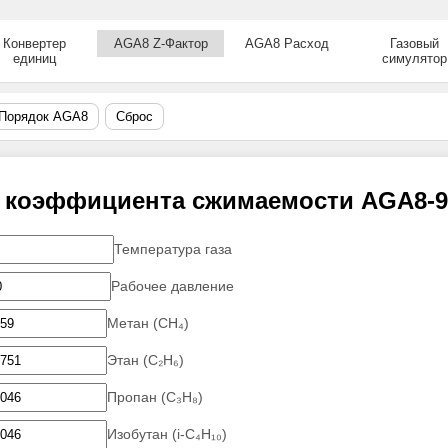
Конвертер
AGA8 Z-Фактор
AGA8 Расход
Газовый
единиц
симулятор
Порядок AGA8
Сброс
 коэффициента сжимаемости AGA8-
Температура газа
Рабочее давление
Метан (CH₄)
Этан (C₂H₆)
Пропан (C₃H₈)
Изобутан (i-C₄H₁₀)