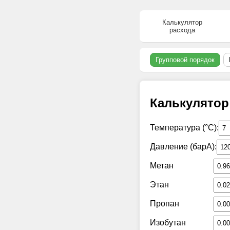
Калькулятор
расхода
Групповой порядок
Калькулятор
Температура (°C):
Давление (барА):
Метан
Этан
Пропан
Изобутан