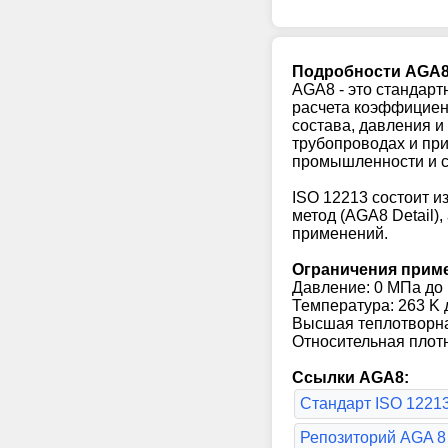
Подробности AGA
AGA8 - это стандарт
расчета коэффициент
состава, давления и
трубопроводах и пр
промышленности и с
ISO 12213 состоит и
метод (AGA8 Detail)
применений.
Ограничения прим
Давление: 0 МПа до 
Температура: 263 K д
Высшая теплотворна
Относительная плотно
Ссылки AGA8:
Стандарт ISO 12213
Репозиторий AGA 8