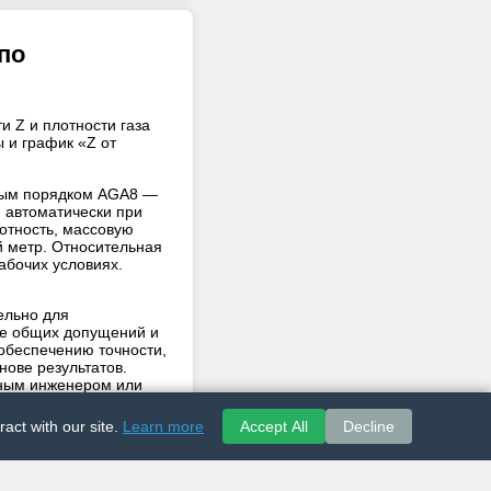
по
и Z и плотности газа
 и график «Z от
тным порядком AGA8 —
 автоматически при
отность, массовую
й метр. Относительная
абочих условиях.
ельно для
ве общих допущений и
обеспечению точности,
нове результатов.
нным инженером или
act with our site.
Learn more
Accept All
Decline