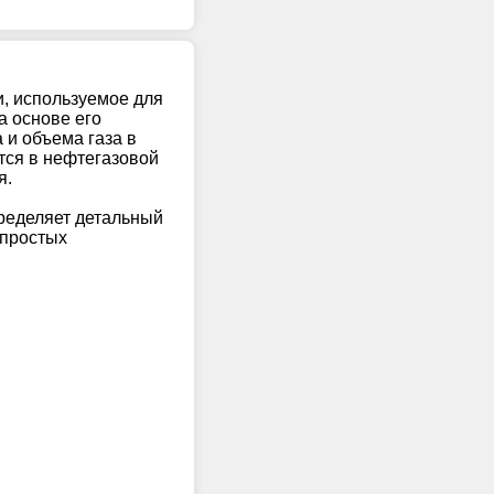
и, используемое для
а основе его
 и объема газа в
тся в нефтегазовой
я.
пределяет детальный
 простых