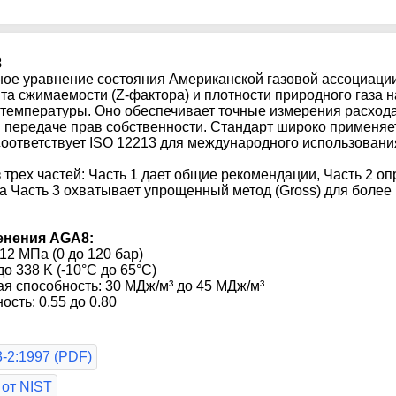
8
ное уравнение состояния Американской газовой ассоциаци
а сжимаемости (Z-фактора) и плотности природного газа н
 температуры. Оно обеспечивает точные измерения расхода
и передаче прав собственности. Стандарт широко применяе
оответствует ISO 12213 для международного использовани
з трех частей: Часть 1 дает общие рекомендации, Часть 2 о
, а Часть 3 охватывает упрощенный метод (Gross) для более
енения AGA8:
12 МПа (0 до 120 бар)
о 338 K (-10°C до 65°C)
я способность: 30 МДж/м³ до 45 МДж/м³
сть: 0.55 до 0.80
-2:1997 (PDF)
 от NIST