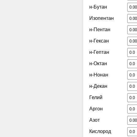
н-Бутан
Изопентан
н-Пентан
н-Гексан
н-Гептан
н-Октан
н-Нонан
н-Декан
Гелий
Аргон
Азот
Кислород