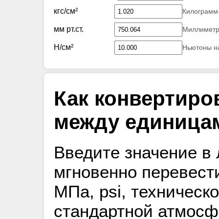
кгс/см²
Килограмм-
мм рт.ст.
Миллиметры
Н/см²
Ньютоны н
Как конвертиро
между единица
Введите значение в 
мгновенно перевести
МПа, psi, техническ
стандартной атмосфер