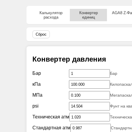
Калькулятор
Конвертер
AGA8 Z-Фа
расхода
единиц
Сброс
Конвертер давления
Бар
Бар
кПа
Килопаска
МПа
Мегапаска
psi
Фунт на к
Техническая атм
Техническа
Стандартная атм
Стандартн