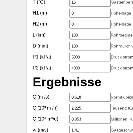
T (°C)
Gastempera
H1 (m)
Höhenlage 
H2 (m)
Höhenlage 
L (km)
Rohrsegme
D (mm)
Rohrdurch
P1 (kPa)
Druck stro
P2 (kPa)
Druck stro
Ergebnisse
Q (m³/s)
Normkubikm
Q (10³ m³/h)
Tausend Ku
Q (10⁶ m³/d)
Millionen K
v₁ (m/s)
Gasgeschwi