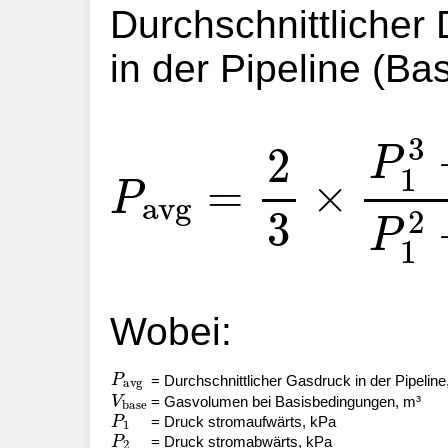
Durchschnittliche
in der Pipeline (B
P
(
π
avg
D
2
=
4
2
)
×
3
×
L
×
P
P
1
3
av
−
Wobei:
P
avg
= Durchschnittlicher Gasdruck in der Pipeline
V
base
= Gasvolumen bei Basisbedingungen, m³
P
1
= Druck stromaufwärts, kPa
P
2
= Druck stromabwärts, kPa