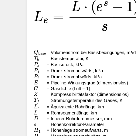
L
e
=
L
⋅
(
e
s
−
1
)
s
s
=
Q
base
= Volumenstrom bei Basisbedingungen, m³/d
T
b
= Basistemperatur, K
P
b
= Basisdruck, kPa
P
1
= Druck stromaufwärts, kPa
P
2
= Druck stromabwärts, kPa
E
= Pipeline-Wirkungsgrad (dimensionslos)
G
= Gasdichte (Luft = 1)
Z
= Kompressibilitätsfaktor (dimensionslos)
T
f
= Strömungstemperatur des Gases, K
L
e
= Äquivalente Rohrlänge, km
L
= Rohrsegmentlänge, km
D
= Innerer Rohrdurchmesser, mm
s
= Höhenkorrektur-Parameter
H
1
= Höhenlage stromaufwärts, m
H
2