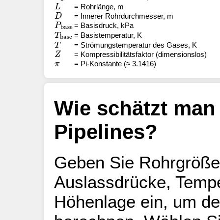
L
= Rohrlänge, m
D
= Innerer Rohrdurchmesser, m
P
base
= Basisdruck, kPa
T
base
= Basistemperatur, K
T
= Strömungstemperatur des Gases, K
Z
= Kompressibilitätsfaktor (dimensionslos)
π
= Pi-Konstante (≈ 3.1416)
Wie schätzt man
Pipelines?
Geben Sie Rohrgröße,
Auslassdrücke, Tempe
Höhenlage ein, um de