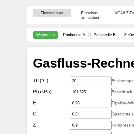
Flussrechner
Einheiten-
AGA8 Z-Fa
Umrechner
Weymouth
Panhandle A
Panhandle B
Zurüc
Gasfluss-Rechn
Tb (°C)
Basistempe
Pb (kPa)
Basisdruck
E
Pipeline-Wi
G
Gasdichte (
Z
Kompressibil