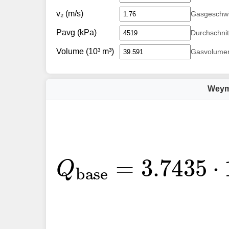
v₂ (m/s)
Gasgeschwi
Pavg (kPa)
Durchschnitt
Volume (10³ m³)
Gasvolumen
Weym
Q
base
=
3.7435
⋅